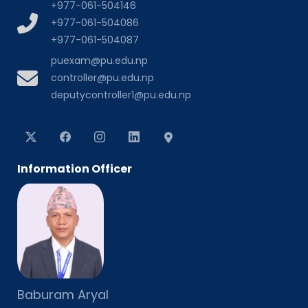
+977-061-504146
+977-061-504086
+977-061-504087
puexam@pu.edu.np
controller@pu.edu.np
deputycontroller1@pu.edu.np
Information Officer
Baburam Aryal